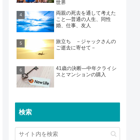
世界
両親の死去を通して考えた
こと―普通の人生、同性
婚、仕事、友人
旅立ち －ジャックさんの
ご逝去に寄せて－
41歳の決断―中年クライシ
スとマンションの購入
検索