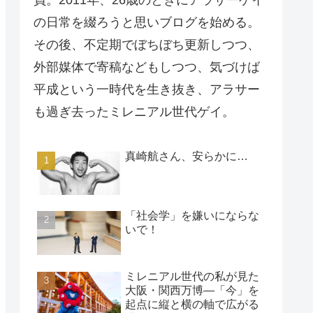
員。2011年、26歳のときにアラサーゲイ
の日常を綴ろうと思いブログを始める。
その後、不定期でぼちぼち更新しつつ、
外部媒体で寄稿などもしつつ、気づけば
平成という一時代を生き抜き、アラサー
も過ぎ去ったミレニアル世代ゲイ。
真崎航さん、安らかに…
「社会学」を嫌いにならな
いで！
ミレニアル世代の私が見た
大阪・関西万博―「今」を
起点に縦と横の軸で広がる