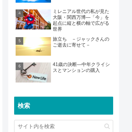
ミレニアル世代の私が見た
大阪・関西万博―「今」を
起点に縦と横の軸で広がる
世界
旅立ち －ジャックさんの
ご逝去に寄せて－
41歳の決断―中年クライシ
スとマンションの購入
検索