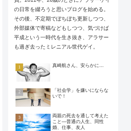
員。2011年、26歳のときにアラサーゲイ
の日常を綴ろうと思いブログを始める。
その後、不定期でぼちぼち更新しつつ、
外部媒体で寄稿などもしつつ、気づけば
平成という一時代を生き抜き、アラサー
も過ぎ去ったミレニアル世代ゲイ。
真崎航さん、安らかに…
「社会学」を嫌いにならな
いで！
両親の死去を通して考えた
こと―普通の人生、同性
婚、仕事、友人