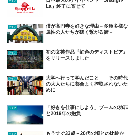
日本最大のゲイイベント「Shangri-
ライフ
La」終了に寄せて
僕が高円寺を好きな理由－多種多様な
ライフ
属性の人たちが緩く繋がる街－
初の文芸作品『虹色のディストピア』
ライフ
をリリースしました
大学へ行って学んだこと －その時代
ライフ
の大人たちに都合よく搾取されないた
めに
「好きを仕事にしよう」ブームの功罪
ライフ
と2019年の抱負
もうすぐ33歳－20代の頃との比較か
ライフ