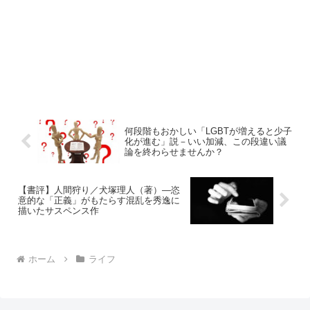
何段階もおかしい「LGBTが増えると少子
化が進む」説－いい加減、この段違い議
論を終わらせませんか？
【書評】人間狩り／犬塚理人（著）―恣
意的な「正義」がもたらす混乱を秀逸に
描いたサスペンス作
ホーム
ライフ