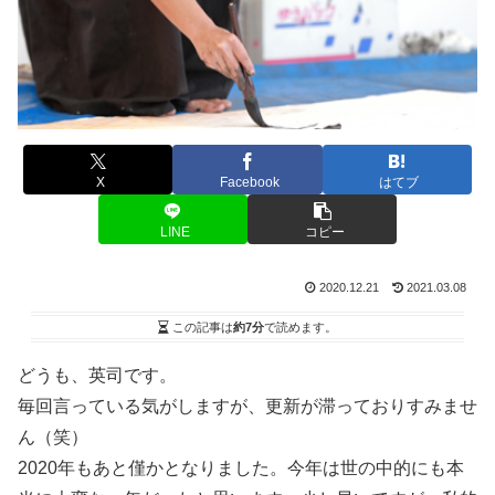
X
Facebook
はてブ
LINE
コピー
2020.12.21
2021.03.08
この記事は
約7分
で読めます。
どうも、英司です。
毎回言っている気がしますが、更新が滞っておりすみませ
ん（笑）
2020年もあと僅かとなりました。今年は世の中的にも本